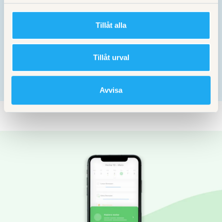
Tidsbokning
Tillåt alla
Om förskolan eller fritidshemmet
avhänder Tempus för att boka
utvecklingssamtal kommer du här få
Tillåt urval
möjlighet att välja tid för samtalet.
Avvisa