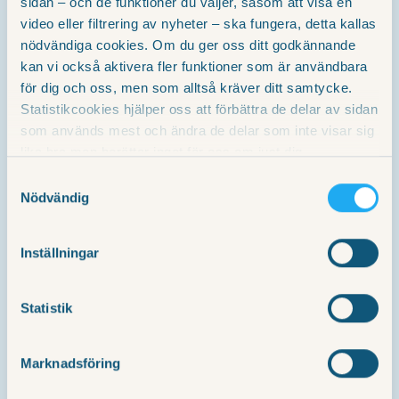
sidan – och de funktioner du väljer, såsom att visa en
överblick över kalenderhändelser och se
video eller filtrering av nyheter – ska fungera, detta kallas
var ditt barn är incheckat.
nödvändiga cookies. Om du ger oss ditt godkännande
kan vi också aktivera fler funktioner som är användbara
för dig och oss, men som alltså kräver ditt samtycke.
Statistikcookies hjälper oss att förbättra de delar av sidan
som används mest och ändra de delar som inte visar sig
lika bra men berättar inget för oss om just dig.
Marknadsföringscookies låter oss och våra
Samtyckesval
samarbetspartners styra innehållet på så sätt att du ser
Kalenderhändelser
Nödvändig
mer relevant information baserad på hur just du agerar på
Här kan du som vårdnadshavare lätt få
vår hemsida.
en översikt över både stängda dagar
Inställningar
och lov.
Statistik
Marknadsföring